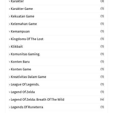
Karakter
(3)
Karakter Game
(1)
Kekuatan Game
(1)
Kelemahan Game
(1)
Kemampuan
(1)
Kingdoms Of The Lost
(1)
Klikbait
(1)
Komunitas Gaming.
(1)
Konten Baru
(1)
Konten Game
(1)
Kreativitas Dalam Game
(1)
League Of Legends.
(1)
Legend Of Zelda
(1)
Legend Of Zelda: Breath Of The Wild
(4)
Legends Of Runeterra
(1)