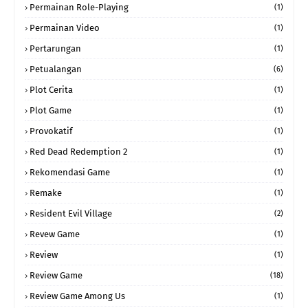
Permainan Role-Playing
(1)
Permainan Video
(1)
Pertarungan
(1)
Petualangan
(6)
Plot Cerita
(1)
Plot Game
(1)
Provokatif
(1)
Red Dead Redemption 2
(1)
Rekomendasi Game
(1)
Remake
(1)
Resident Evil Village
(2)
Revew Game
(1)
Review
(1)
Review Game
(18)
Review Game Among Us
(1)