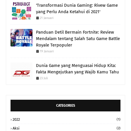
'Transformasi Dunia Gaming: Rivew Game
yang Perlu Anda Ketahui di 2021'
21 Januari
Panduan Detil Bermain Fortnite: Review
Mendalam tentang Salah Satu Game Battle
Royale Terpopuler
19 Januari
Dunia Game yang Menguasai Hidup Kita:
Fakta Mengejutkan yang Wajib Kamu Tahu
23 Juli
CATEGORIES
2022
(1)
Aksi
(2)