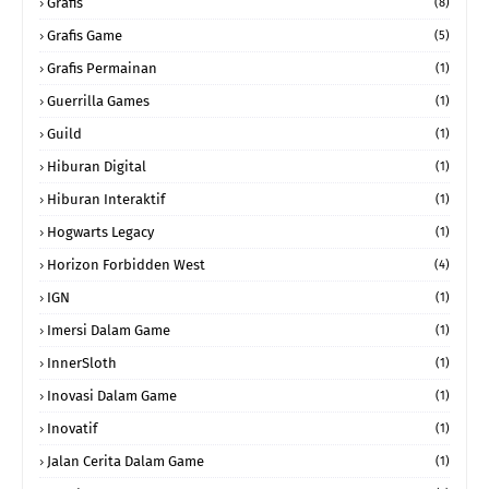
Grafis
(8)
Grafis Game
(5)
Grafis Permainan
(1)
Guerrilla Games
(1)
Guild
(1)
Hiburan Digital
(1)
Hiburan Interaktif
(1)
Hogwarts Legacy
(1)
Horizon Forbidden West
(4)
IGN
(1)
Imersi Dalam Game
(1)
InnerSloth
(1)
Inovasi Dalam Game
(1)
Inovatif
(1)
Jalan Cerita Dalam Game
(1)