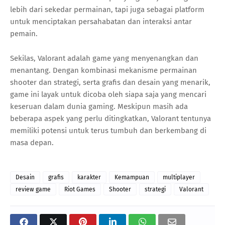
lebih dari sekedar permainan, tapi juga sebagai platform
untuk menciptakan persahabatan dan interaksi antar
pemain.
Sekilas, Valorant adalah game yang menyenangkan dan
menantang. Dengan kombinasi mekanisme permainan
shooter dan strategi, serta grafis dan desain yang menarik,
game ini layak untuk dicoba oleh siapa saja yang mencari
keseruan dalam dunia gaming. Meskipun masih ada
beberapa aspek yang perlu ditingkatkan, Valorant tentunya
memiliki potensi untuk terus tumbuh dan berkembang di
masa depan.
Desain
grafis
karakter
Kemampuan
multiplayer
review game
Riot Games
Shooter
strategi
Valorant