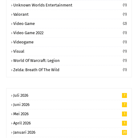
Unknown Worlds Entertainment
(1)
Valorant
(1)
Video Game
(2)
Video Game 2022
(1)
Videogame
(1)
Visual
(1)
World Of Warcraft: Legion
(1)
Zelda: Breath Of The Wild
(1)
Juli 2026
7
Juni 2026
7
Mei 2026
1
April 2026
1
Januari 2026
20