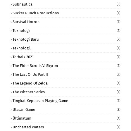
Subnautica
(3)
Sucker Punch Productions
(1)
Survival Horror.
(1)
Teknologi
(1)
Teknologi Baru
(2)
Teknologi.
(1)
Terbaik 2021
(1)
The Elder Scrolls V: Skyrim
(1)
The Last Of Us Part II
(2)
The Legend Of Zelda
(1)
The Witcher Series
(1)
Tingkat Kepuasan Playing Game
(1)
Ulasan Game
(3)
Ültimatum
(1)
Uncharted Waters
(1)