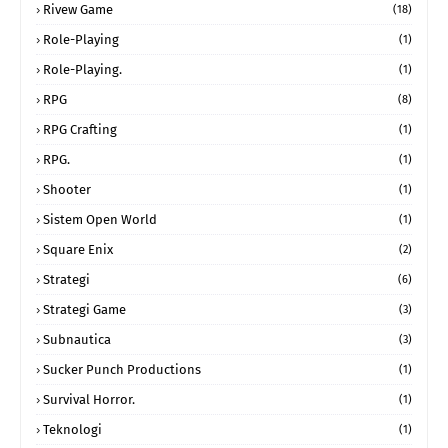
Rivew Game
(18)
Role-Playing
(1)
Role-Playing.
(1)
RPG
(8)
RPG Crafting
(1)
RPG.
(1)
Shooter
(1)
Sistem Open World
(1)
Square Enix
(2)
Strategi
(6)
Strategi Game
(3)
Subnautica
(3)
Sucker Punch Productions
(1)
Survival Horror.
(1)
Teknologi
(1)