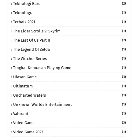
Teknologi Baru
(2)
Teknologi.
(1)
Terbaik 2021
(1)
The Elder Scrolls V: Skyrim
(1)
The Last Of Us Part II
(2)
The Legend Of Zelda
(1)
The Witcher Series
(1)
Tingkat Kepuasan Playing Game
(1)
Ulasan Game
(3)
Ültimatum
(1)
Uncharted Waters
(1)
Unknown Worlds Entertainment
(1)
Valorant
(1)
Video Game
(2)
Video Game 2022
(1)