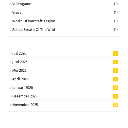
Videogame
(1)
Visual
(1)
World Of Warcraft: Legion
(1)
Zelda: Breath Of The Wild
(1)
Juli 2026
7
Juni 2026
7
Mei 2026
1
April 2026
1
Januari 2026
20
Desember 2025
1
November 2025
22