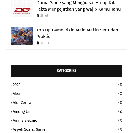
Dunia Game yang Menguasai Hidup Kita:
Fakta Mengejutkan yang Wajib Kamu Tahu
23 Juli
Top Up Game Bikin Main Makin Seru dan
Praktis
19 Juli
CATEGORIES
2022
(1)
Aksi
(2)
Alur Cerita
(2)
Among Us
(3)
Analisis Game
(1)
Aspek Sosial Game
(1)