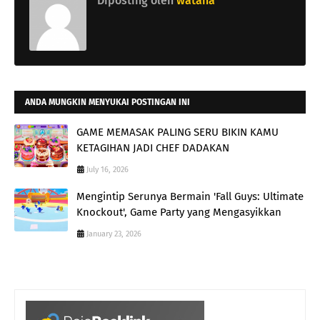
Diposting oleh
watana
ANDA MUNGKIN MENYUKAI POSTINGAN INI
GAME MEMASAK PALING SERU BIKIN KAMU
KETAGIHAN JADI CHEF DADAKAN
July 16, 2026
Mengintip Serunya Bermain 'Fall Guys: Ultimate
Knockout', Game Party yang Mengasyikkan
January 23, 2026