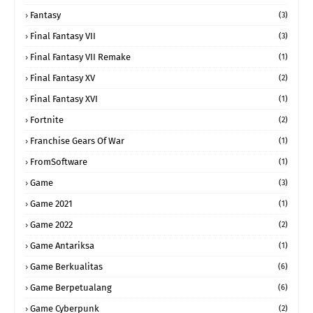
Fantasy
(3)
Final Fantasy VII
(3)
Final Fantasy VII Remake
(1)
Final Fantasy XV
(2)
Final Fantasy XVI
(1)
Fortnite
(2)
Franchise Gears Of War
(1)
FromSoftware
(1)
Game
(3)
Game 2021
(1)
Game 2022
(2)
Game Antariksa
(1)
Game Berkualitas
(6)
Game Berpetualang
(6)
Game Cyberpunk
(2)